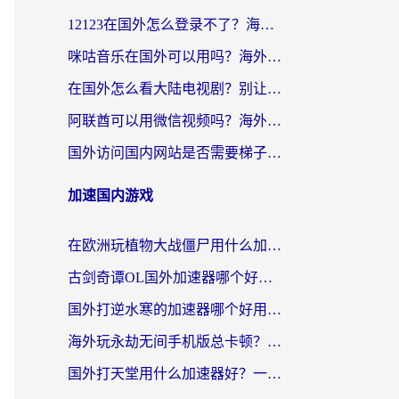
12123在国外怎么登录不了？海外党亲测有效的回国加速方案
咪咕音乐在国外可以用吗？海外党亲测有效的回国听音乐听书指南
在国外怎么看大陆电视剧？别让地区限制断了你的追剧节奏
阿联酋可以用微信视频吗？海外党亲测有效的回国加速解决方案
国外访问国内网站是否需要梯子？海外党亲测实用指南，轻松解决12123登录难题
加速国内游戏
在欧洲玩植物大战僵尸用什么加速器比较好？一个老玩家的真心话
古剑奇谭OL国外加速器哪个好用？海外党亲测的国服游戏加速指南
国外打逆水寒的加速器哪个好用？海外畅玩国服游戏终极指南
海外玩永劫无间手机版总卡顿？这份加速器指南帮你告别延迟（附澳大利亚做题软件&晶核加速技巧）
国外打天堂用什么加速器好？一份给海外游子的游戏指南