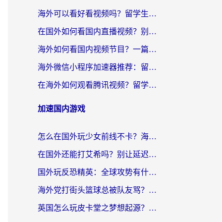
海外可以看好看视频吗？留学生亲测的回国加速指南，解决地区版权限制难题
在国外如何看国内直播视频？别让地域限制挡住你的乡愁与热爱
海外如何看国内视频节目？一篇攻略帮你告别地域限制，轻松追剧看片
海外微信小程序加速器推荐：留学生与华人如何轻松突破地域限制？
在海外如何观看腾讯视频？留学生亲测有效的无限制追剧指南
加速国内游戏
怎么在国外玩少女前线不卡？海外党亲测的国服游戏加速指南
在国外还能打艾希吗？别让延迟毁了你的游戏体验——海外党国服游戏加速全攻略
国外玩反恐精英：全球攻势有什么好处？别让延迟毁了你的国服开黑体验
海外党打街头篮球总被队友骂？这款加速器让你丝滑操作不背锅
英国怎么玩皮卡堂之梦想起源？海外党必看的国服游戏加速全攻略