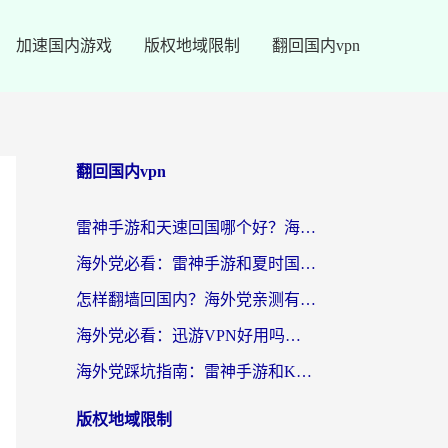
加速国内游戏
版权地域限制
翻回国内vpn
翻回国内vpn
雷神手游和天速回国哪个好？海外党选回国加速器的实用指南（附避坑建议）
海外党必看：雷神手游和夏时国际好用吗？3步选对回国加速器，无缝刷国内剧玩游戏
怎样翻墙回国内？海外党亲测有效的回国加速器选择指南
海外党必看：迅游VPN好用吗？和番茄VPN对比哪个回国效果更好？附QuickbackUfunR、雷神手游夏时国际实测
海外党踩坑指南：雷神手游和KanCN好用吗？附快帆TV版EasybackExpressVPN真实测评
版权地域限制