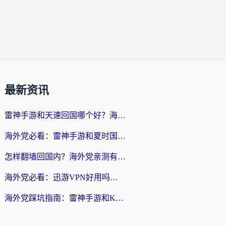
最新资讯
雷神手游和天速回国哪个好？海外党选回国加速器的实用指南（附避坑建议）
海外党必看：雷神手游和夏时国际好用吗？3步选对回国加速器，无缝刷国内剧玩游戏
怎样翻墙回国内？海外党亲测有效的回国加速器选择指南
海外党必看：迅游VPN好用吗？和番茄VPN对比哪个回国效果更好？附QuickbackUfunR、雷神手游夏时国际实测
海外党踩坑指南：雷神手游和KanCN好用吗？附快帆TV版EasybackExpressVPN真实测评