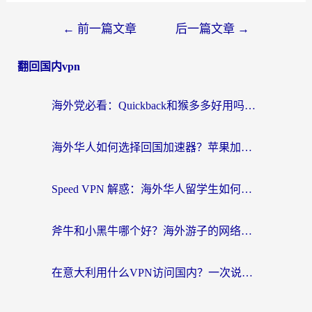
←
前一篇文章
后一篇文章
→
翻回国内vpn
海外党必看：Quickback和猴多多好用吗？3步选对回国加速器，无缝刷国内剧玩游戏
海外华人如何选择回国加速器？苹果加速器七天试用让你先试后买
Speed VPN 解惑：海外华人留学生如何选对回国加速器，轻松看亚洲杯、刷国内APP？
斧牛和小黑牛哪个好？海外游子的网络归乡路
在意大利用什么VPN访问国内？一次说透海外回国加速器的选择门道