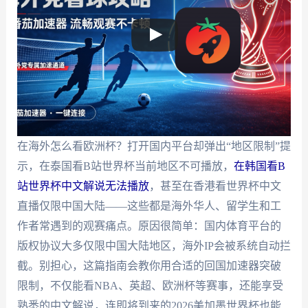
在海外怎么看欧洲杯？打开国内平台却弹出“地区限制”提
示，在泰国看B站世界杯当前地区不可播放，
在韩国看B
站世界杯中文解说无法播放
，甚至在香港看世界杯中文
直播仅限中国大陆——这些都是海外华人、留学生和工
作者常遇到的观赛痛点。原因很简单：国内体育平台的
版权协议大多仅限中国大陆地区，海外IP会被系统自动拦
截。别担心，这篇指南会教你用合适的回国加速器突破
限制，不仅能看NBA、英超、欧洲杯等赛事，还能享受
熟悉的中文解说，连即将到来的2026美加墨世界杯也能