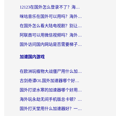
12123在国外怎么登录不了？海外党亲测有效的回国加速方案
咪咕音乐在国外可以用吗？海外党亲测有效的回国听音乐听书指南
在国外怎么看大陆电视剧？别让地区限制断了你的追剧节奏
阿联酋可以用微信视频吗？海外党亲测有效的回国加速解决方案
国外访问国内网站是否需要梯子？海外党亲测实用指南，轻松解决12123登录难题
加速国内游戏
在欧洲玩植物大战僵尸用什么加速器比较好？一个老玩家的真心话
古剑奇谭OL国外加速器哪个好用？海外党亲测的国服游戏加速指南
国外打逆水寒的加速器哪个好用？海外畅玩国服游戏终极指南
海外玩永劫无间手机版总卡顿？这份加速器指南帮你告别延迟（附澳大利亚做题软件&晶核加速技巧）
国外打天堂用什么加速器好？一份给海外游子的游戏指南