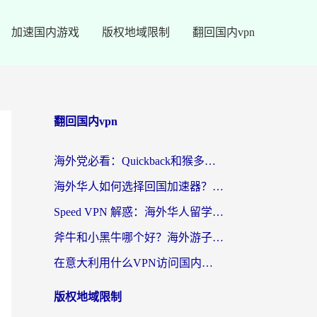
加速国内游戏
版权地域限制
翻回国内vpn
翻回国内vpn
海外党必看：Quickback和猴多多好用吗？3步选对回国加速器，无缝刷国内剧玩游戏
海外华人如何选择回国加速器？苹果加速器七天试用让你先试后买
Speed VPN 解惑：海外华人留学生如何选对回国加速器，轻松看亚洲杯、刷国内APP？
斧牛和小黑牛哪个好？海外游子的网络归乡路
在意大利用什么VPN访问国内？一次说透海外回国加速器的选择门道
版权地域限制