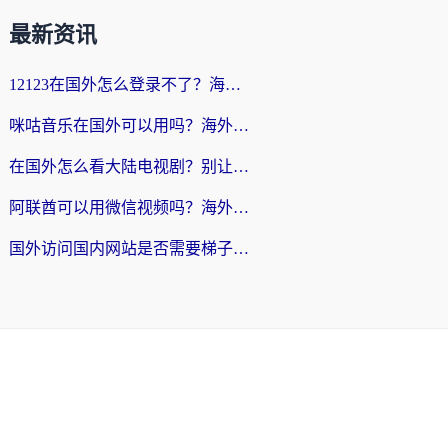
最新资讯
12123在国外怎么登录不了？海外党亲测有效的回国加速方案
咪咕音乐在国外可以用吗？海外党亲测有效的回国听音乐听书指南
在国外怎么看大陆电视剧？别让地区限制断了你的追剧节奏
阿联酋可以用微信视频吗？海外党亲测有效的回国加速解决方案
国外访问国内网站是否需要梯子？海外党亲测实用指南，轻松解决12123登录难题